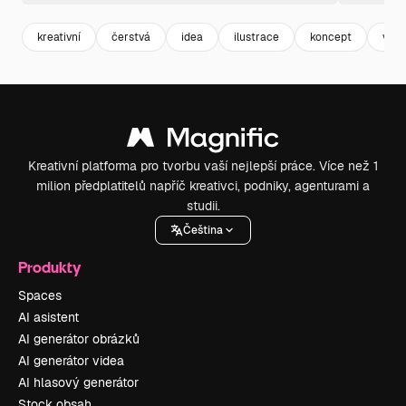
kreativní
čerstvá
idea
ilustrace
koncept
vize
Kreativní platforma pro tvorbu vaší nejlepší práce. Více než 1
milion předplatitelů napříč kreativci, podniky, agenturami a
studii.
Čeština
Produkty
Spaces
AI asistent
AI generátor obrázků
AI generátor videa
AI hlasový generátor
Stock obsah