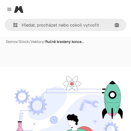
Magnific
Close menu
Hledat
Domov
/
Stock
/
Vektory
/
Ručně kreslený konce…