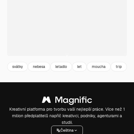
svátky
nebesa
letadlo
let
moucha
trip
o
Kreativní platforma pro tvorbu vaší nejlepší práce. Více než 1
milion předplatitelů napříč kreativci, podniky, agenturami a
studii.
Čeština