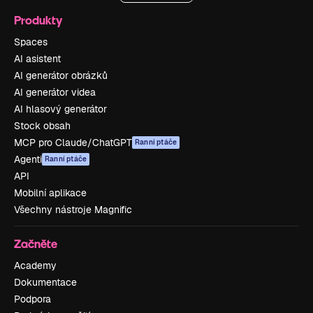
Produkty
Spaces
AI asistent
AI generátor obrázků
AI generátor videa
AI hlasový generátor
Stock obsah
MCP pro Claude/ChatGPT
Ranní ptáče
Agenti
Ranní ptáče
API
Mobilní aplikace
Všechny nástroje Magnific
Začněte
Academy
Dokumentace
Podpora