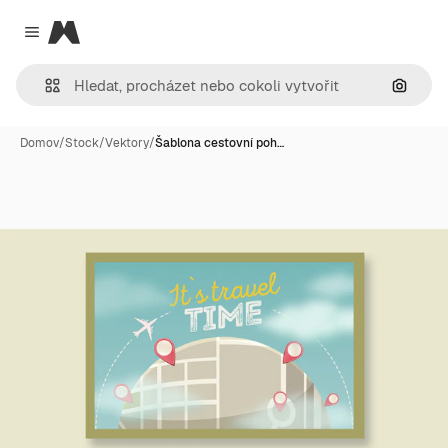
Magnific
Close menu
Hledat
Domov
/
Stock
/
Vektory
/
Šablona cestovní poh…