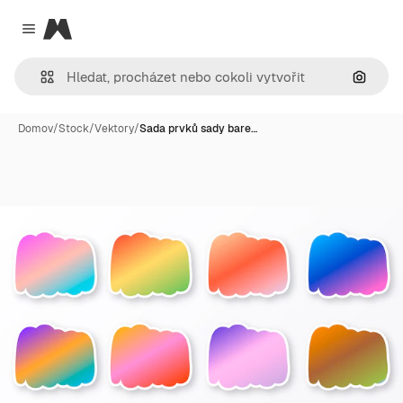
Magnific
Close menu
Hledat
Domov
/
Stock
/
Vektory
/
Sada prvků sady bare…