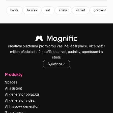
barva
balíček
set
sbírka
clipart
gradient
Kreativní platforma pro tvorbu vaší nejlepší práce. Více než 1
milion předplatitelů napříč kreativci, podniky, agenturami a
studii.
Čeština
Produkty
Spaces
AI asistent
AI generátor obrázků
AI generátor videa
AI hlasový generátor
Stock obsah