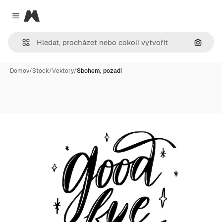
Magnific
Close menu
Hledat
Domov
/
Stock
/
Vektory
/
Sbohem, pozadí