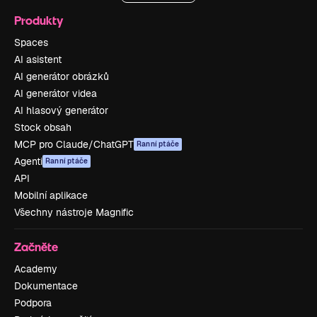
Produkty
Spaces
AI asistent
AI generátor obrázků
AI generátor videa
AI hlasový generátor
Stock obsah
MCP pro Claude/ChatGPT
Ranní ptáče
Agenti
Ranní ptáče
API
Mobilní aplikace
Všechny nástroje Magnific
Začněte
Academy
Dokumentace
Podpora