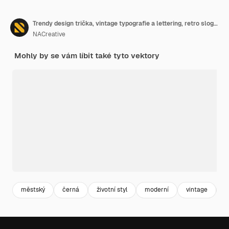
Trendy design trička, vintage typografie a lettering, retro slogan
NACreative
Mohly by se vám líbit také tyto vektory
městský
černá
životní styl
moderní
vintage
u