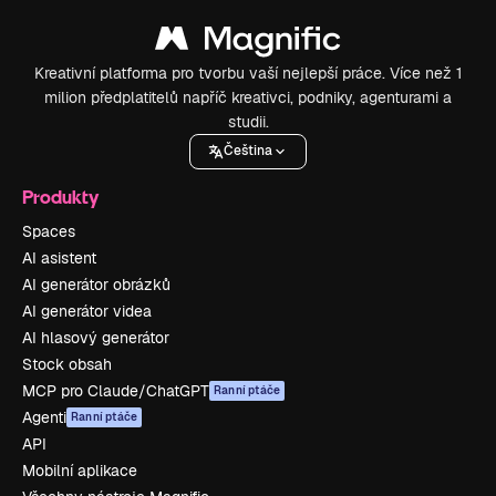
Kreativní platforma pro tvorbu vaší nejlepší práce. Více než 1
milion předplatitelů napříč kreativci, podniky, agenturami a
studii.
Čeština
Produkty
Spaces
AI asistent
AI generátor obrázků
AI generátor videa
AI hlasový generátor
Stock obsah
MCP pro Claude/ChatGPT
Ranní ptáče
Agenti
Ranní ptáče
API
Mobilní aplikace