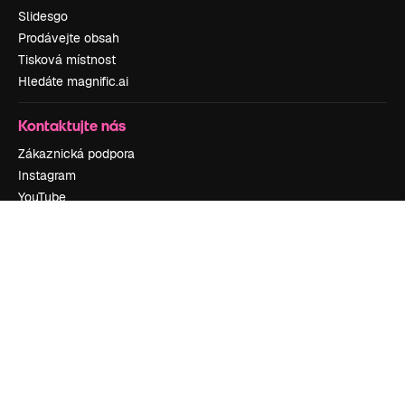
Slidesgo
Prodávejte obsah
Tisková místnost
Hledáte magnific.ai
Kontaktujte nás
Zákaznická podpora
Instagram
YouTube
LinkedIn
TikTok
Discord
X
Reddit
Copyright © 2010-
2026
Freepik Company S.L.U.
Všechna práva
vyhrazena
.