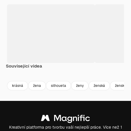
Související videa
Premium
Premium
Premium
Premium
krásná
žena
silhoueta
ženy
ženská
ženský
Kreativní platforma pro tvorbu vaší nejlepší práce. Více než 1