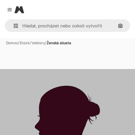
Magnific
Close menu
Hledat
Domov
/
Stock
/
Vektory
/
Ženská silueta