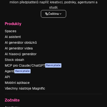
milion předplatitelů napříč kreativci, podniky, agenturami a
studii.
Čeština
Produkty
Spaces
AI asistent
AI generátor obrázků
AI generátor videa
AI hlasový generátor
Stock obsah
MCP pro Claude/ChatGPT
Ranní ptáče
Agenti
Ranní ptáče
API
Mobilní aplikace
Všechny nástroje Magnific
Začněte