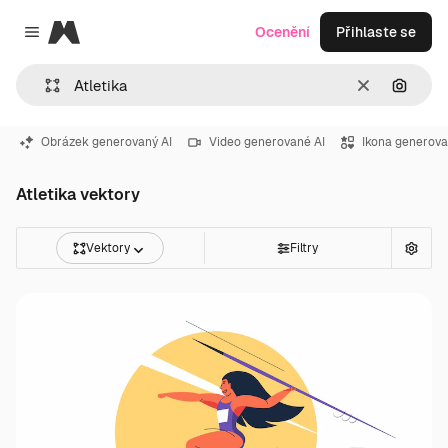
Magnific
Ocenění
Přihlaste se
Close menu
Zrušit
Hledat
Obrázek generovaný AI
Video generované AI
Ikona generova
Atletika vektory
Vektory
Filtry