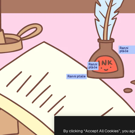
rma pro tvorbu vaší nejlepší
Spaces
Academy
1 milion předplatitelů napříč
AI asistent
Dokumentace
ky, agenturami a studii.
AI generátor
Podpora
obrázků
Podmínky použití
AI generátor videa
Zásady ochrany
AI hlasový
osobních údajů
generátor
Ranní
Originály
ptáče
Stock obsah
Zásady používán
MCP pro
souborů cookie
Ranní
ptáče
Claude/ChatGPT
Centrum důvěry
Agenti
Ranní ptáče
Partneři
API
Firmy
Mobilní aplikace
Všechny nástroje
Magnific
-
2026
Freepik Company S.L.U.
Všechna práva vyhrazena
.
By clicking “Accept All Cookies”, you ag