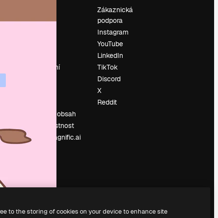
Ocenění
Zákaznická
podpora
O nás
Instagram
Recenze
YouTube
Kariéra
LinkedIn
Trendy
vyhledávání
TikTok
Blog
Discord
Události
X
í
Slidesgo
Reddit
Prodávejte obsah
Tisková místnost
Hledáte magnific.ai
ree to the storing of cookies on your device to enhance site