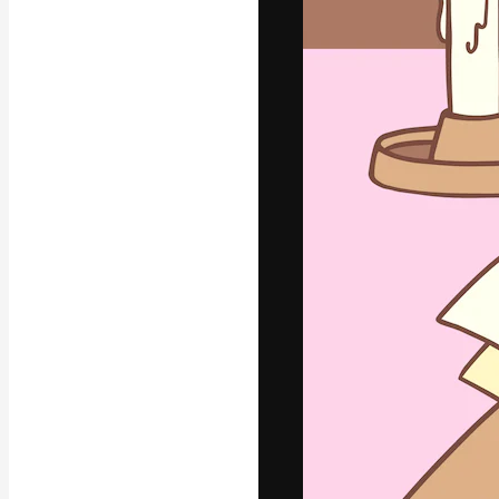
Kreativní platfo
práce. Více než 
kreativci, podni
Čeština
Copyright © 2010