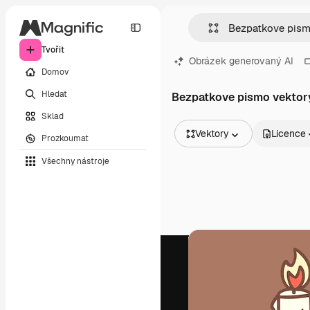
Tvořit
Obrázek generovaný AI
Domov
Hledat
Bezpatkove pismo vektor
Sklad
Vektory
Licence
Prozkoumat
Všechny obrázky
Všechny nástroje
Vektory
Ilustrace
Fotografie
PSD
Šablony
Makety
Videa
Záběry
Pohybová grafika
Video šablony
Ikony
3D modely
Písma