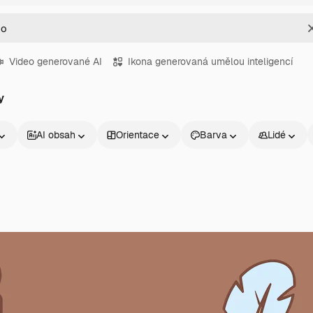
Video generované AI
Ikona generovaná umělou inteligencí
y
AI obsah
Orientace
Barva
Lidé
Produkty
Začněte