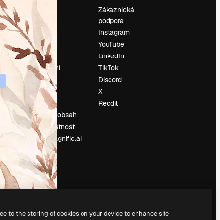
Ocenění
Zákaznická
podpora
O nás
Instagram
Recenze
YouTube
Kariéra
LinkedIn
Trendy
vyhledávání
TikTok
Blog
Discord
Události
X
í
Slidesgo
Reddit
Prodávejte obsah
Tisková místnost
Hledáte magnific.ai
ree to the storing of cookies on your device to enhance site