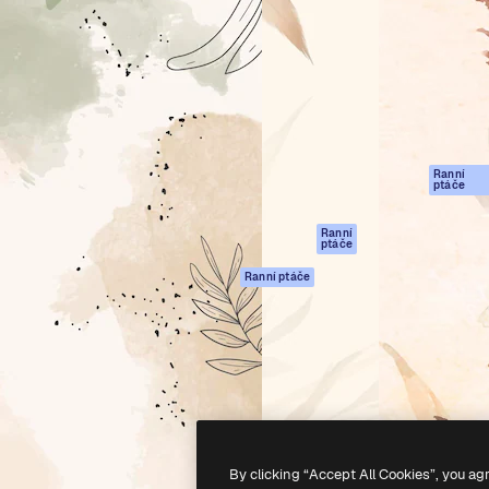
rma pro tvorbu vaší nejlepší
Spaces
Academy
1 milion předplatitelů napříč
AI asistent
Dokumentace
ky, agenturami a studii.
AI generátor
Podpora
obrázků
Podmínky použití
AI generátor videa
Zásady ochrany
AI hlasový
osobních údajů
generátor
Ranní
Originály
ptáče
Stock obsah
Zásady používán
MCP pro
souborů cookie
Ranní
ptáče
Claude/ChatGPT
Centrum důvěry
Agenti
Ranní ptáče
Partneři
API
Firmy
Mobilní aplikace
Všechny nástroje
Magnific
-
2026
Freepik Company S.L.U.
Všechna práva vyhrazena
.
By clicking “Accept All Cookies”, you ag