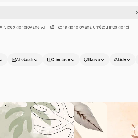
Video generované AI
Ikona generovaná umělou inteligencí
AI obsah
Orientace
Barva
Lidé
Produkty
Začněte