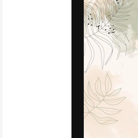
Kreativní platfo
práce. Více než 
kreativci, podni
Čeština
Copyright © 2010