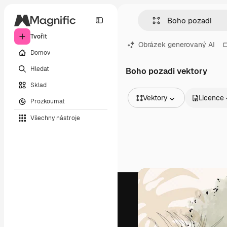
Tvořit
Obrázek generovaný AI
Domov
Hledat
Boho pozadi vektory
Sklad
Vektory
Licence
Prozkoumat
Všechny obrázky
Všechny nástroje
Vektory
Ilustrace
Fotografie
PSD
Šablony
Makety
Videa
Záběry
Pohybová grafika
Video šablony
Ikony
3D modely
Písma