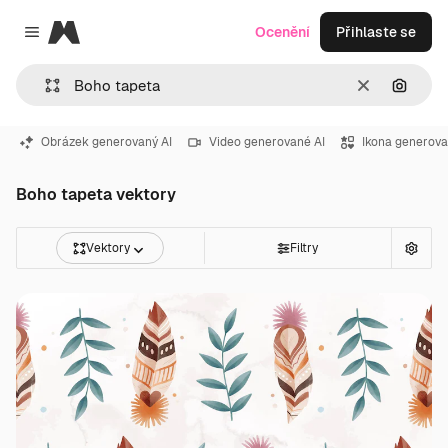
Magnific
Ocenění
Přihlaste se
Close menu
Zrušit
Hledat
Obrázek generovaný AI
Video generované AI
Ikona generova
Boho tapeta vektory
Vektory
Filtry