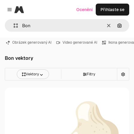
Magnific
Ocenění
Přihlaste se
Close menu
Zrušit
Hledat
Obrázek generovaný AI
Video generované AI
Ikona generova
Bon vektory
Vektory
Filtry