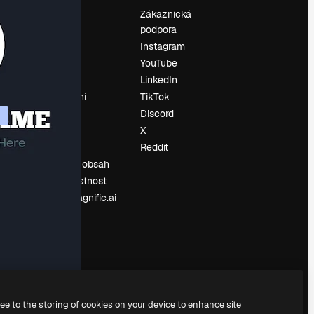
Ocenění
Zákaznická
podpora
O nás
Instagram
Recenze
YouTube
Kariéra
LinkedIn
Trendy
vyhledávání
TikTok
Blog
Discord
Události
X
í
Slidesgo
Reddit
Prodávejte obsah
Tisková místnost
Hledáte magnific.ai
ree to the storing of cookies on your device to enhance site