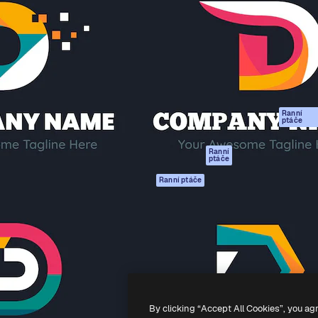
rma pro tvorbu vaší nejlepší
Spaces
Academy
1 milion předplatitelů napříč
AI asistent
Dokumentace
ky, agenturami a studii.
AI generátor
Podpora
obrázků
Podmínky použití
AI generátor videa
Zásady ochrany
AI hlasový
osobních údajů
generátor
Ranní
Originály
ptáče
Stock obsah
Zásady používán
MCP pro
souborů cookie
Ranní
ptáče
Claude/ChatGPT
Centrum důvěry
Agenti
Ranní ptáče
Partneři
API
Firmy
Mobilní aplikace
Všechny nástroje
Magnific
-
2026
Freepik Company S.L.U.
Všechna práva vyhrazena
.
By clicking “Accept All Cookies”, you ag