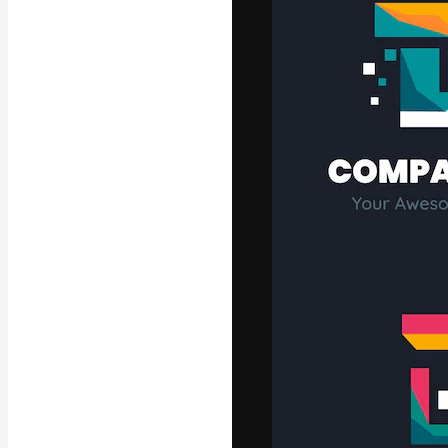
Kreativní platfo
práce. Více než 
kreativci, podni
Čeština
Copyright © 2010