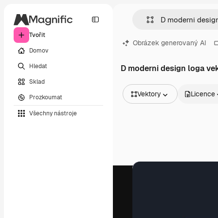
Tvořit
Obrázek generovaný AI
Domov
Hledat
D moderni design loga ve
Sklad
Vektory
Licence
Prozkoumat
Všechny obrázky
Všechny nástroje
Vektory
Ilustrace
Fotografie
PSD
Šablony
Makety
Videa
Záběry
Pohybová grafika
Video šablony
Ikony
3D modely
Písma