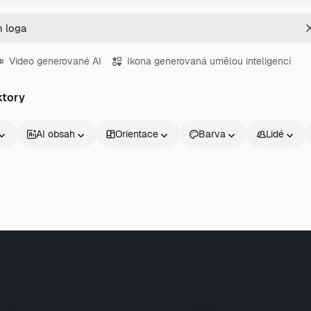
Video generované AI
Ikona generovaná umělou inteligencí
ktory
AI obsah
Orientace
Barva
Lidé
Produkty
Začněte