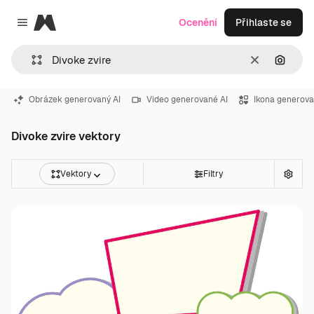
Magnific
Ocenění
Přihlaste se
Close menu
Zrušit
Hledat
Obrázek generovaný AI
Video generované AI
Ikona generova
Divoke zvire vektory
Vektory
Filtry