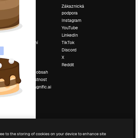
Ocenění
Zákaznická
podpora
O nás
Instagram
Recenze
YouTube
Kariéra
LinkedIn
Trendy
vyhledávání
TikTok
Blog
Discord
Události
X
í
Slidesgo
Reddit
Prodávejte obsah
Tisková místnost
Hledáte magnific.ai
ree to the storing of cookies on your device to enhance site