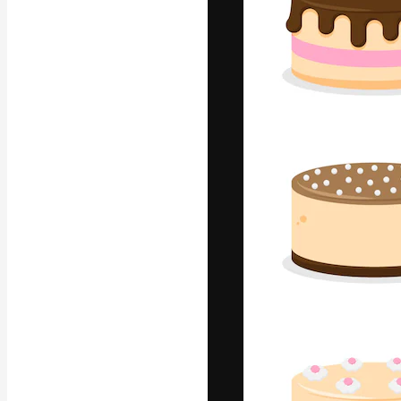
Kreativní platfo
práce. Více než 
kreativci, podni
Čeština
Copyright © 2010