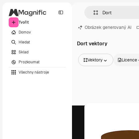
Tvořit
Obrázek generovaný AI
Domov
Hledat
Dort vektory
Sklad
Vektory
Licence
Prozkoumat
Všechny obrázky
Všechny nástroje
Vektory
Ilustrace
Fotografie
PSD
Šablony
Makety
Videa
Záběry
Pohybová grafika
Video šablony
Ikony
3D modely
Písma