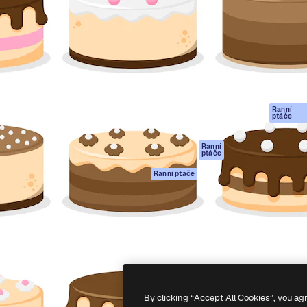
rma pro tvorbu vaší nejlepší
Spaces
Academy
1 milion předplatitelů napříč
AI asistent
Dokumentace
ky, agenturami a studii.
AI generátor
Podpora
obrázků
Podmínky použití
AI generátor videa
Zásady ochrany
AI hlasový
osobních údajů
generátor
Ranní
Originály
ptáče
Stock obsah
Zásady používán
MCP pro
souborů cookie
Ranní
ptáče
Claude/ChatGPT
Centrum důvěry
Agenti
Ranní ptáče
Partneři
API
Firmy
Mobilní aplikace
Všechny nástroje
Magnific
-
2026
Freepik Company S.L.U.
Všechna práva vyhrazena
.
By clicking “Accept All Cookies”, you ag