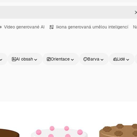
Video generované AI
Ikona generovaná umělou inteligencí
N
AI obsah
Orientace
Barva
Lidé
Produkty
Začněte