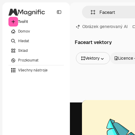
Tvořit
Obrázek generovaný AI
Domov
Hledat
Faceart vektory
Sklad
Vektory
Licence
Prozkoumat
Všechny obrázky
Všechny nástroje
Vektory
Ilustrace
Fotografie
PSD
Šablony
Makety
Videa
Záběry
Pohybová grafika
Video šablony
Ikony
3D modely
Písma