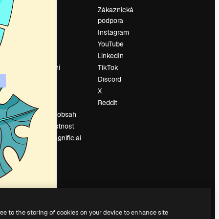
Ocenění
Zákaznická
podpora
O nás
Instagram
Recenze
YouTube
Kariéra
LinkedIn
Trendy
vyhledávání
TikTok
Blog
Discord
Události
X
í
Slidesgo
Reddit
Prodávejte obsah
Tisková místnost
Hledáte magnific.ai
ree to the storing of cookies on your device to enhance site