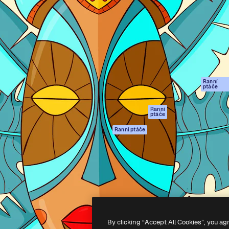
rma pro tvorbu vaší nejlepší
Spaces
Academy
1 milion předplatitelů napříč
AI asistent
Dokumentace
ky, agenturami a studii.
AI generátor
Podpora
obrázků
Podmínky použití
AI generátor videa
Zásady ochrany
AI hlasový
osobních údajů
generátor
Ranní
Originály
ptáče
Stock obsah
Zásady používán
MCP pro
souborů cookie
Ranní
ptáče
Claude/ChatGPT
Centrum důvěry
Agenti
Ranní ptáče
Partneři
API
Firmy
Mobilní aplikace
Všechny nástroje
Magnific
-
2026
Freepik Company S.L.U.
Všechna práva vyhrazena
.
By clicking “Accept All Cookies”, you ag