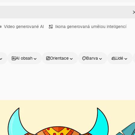
Video generované AI
Ikona generovaná umělou inteligencí
AI obsah
Orientace
Barva
Lidé
Produkty
Začněte