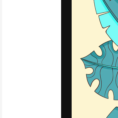
Kreativní platfo
práce. Více než 
kreativci, podni
Čeština
Copyright © 2010