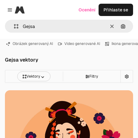
Magnific
Ocenění
Přihlaste se
Close menu
Zrušit
Hledat
Obrázek generovaný AI
Video generované AI
Ikona generova
Gejsa vektory
Vektory
Filtry