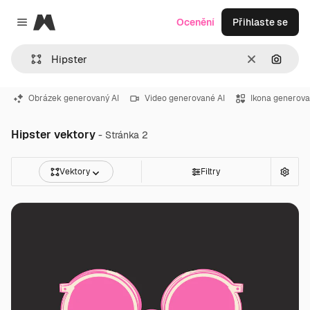
Magnific
Ocenění
Přihlaste se
Close menu
Zrušit
Hledat
Obrázek generovaný AI
Video generované AI
Ikona generova
Hipster vektory
- Stránka 2
Vektory
Filtry