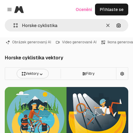
Magnific
Ocenění
Přihlaste se
Close menu
Zrušit
Hledat
Obrázek generovaný AI
Video generované AI
Ikona generova
Horske cyklistika vektory
Vektory
Filtry