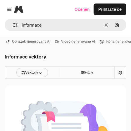
Magnific
Ocenění
Přihlaste se
Close menu
Zrušit
Hledat
Obrázek generovaný AI
Video generované AI
Ikona generova
Informace vektory
Vektory
Filtry