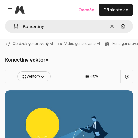
Magnific
Ocenění
Přihlaste se
Close menu
Zrušit
Hledat
Obrázek generovaný AI
Video generované AI
Ikona generova
Koncetiny vektory
Vektory
Filtry