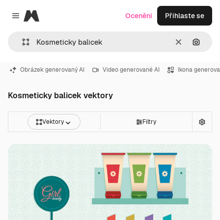
Magnific
Ocenění
Přihlaste se
Close menu
Zrušit
Hledat
Obrázek generovaný AI
Video generované AI
Ikona generova
Kosmeticky balicek vektory
Vektory
Filtry