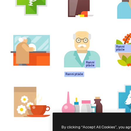
rma pro tvorbu vaší nejlepší
Spaces
Academy
1 milion předplatitelů napříč
AI asistent
Dokumentace
ky, agenturami a studii.
AI generátor
Podpora
obrázků
Podmínky použití
AI generátor videa
Zásady ochrany
AI hlasový
osobních údajů
generátor
Ranní
Originály
ptáče
Stock obsah
Zásady používán
MCP pro
souborů cookie
Ranní
ptáče
Claude/ChatGPT
Centrum důvěry
Agenti
Ranní ptáče
Partneři
API
Firmy
Mobilní aplikace
Všechny nástroje
Magnific
-
2026
Freepik Company S.L.U.
Všechna práva vyhrazena
.
By clicking “Accept All Cookies”, you ag