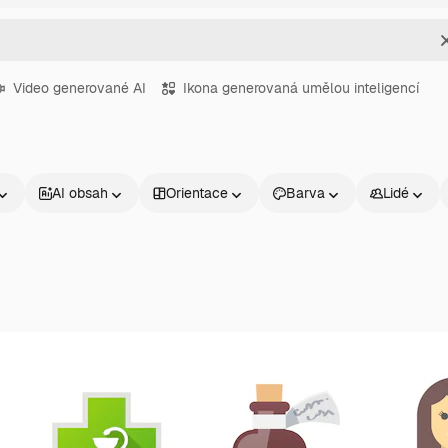
Video generované AI
Ikona generovaná umělou inteligencí
AI obsah
Orientace
Barva
Lidé
Produkty
Začněte