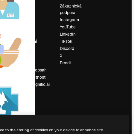
Ocenění
Zákaznická
podpora
O nás
Instagram
Recenze
YouTube
Kariéra
LinkedIn
Trendy
vyhledávání
TikTok
Blog
Discord
Události
X
í
Slidesgo
Reddit
Prodávejte obsah
Tisková místnost
Hledáte magnific.ai
ree to the storing of cookies on your device to enhance site