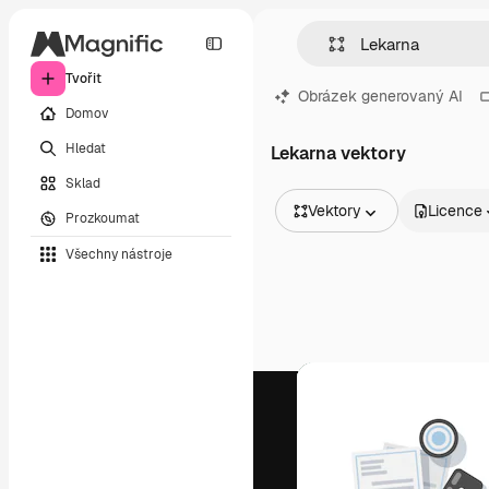
Tvořit
Obrázek generovaný AI
Domov
Hledat
Lekarna vektory
Sklad
Vektory
Licence
Prozkoumat
Všechny obrázky
Všechny nástroje
Vektory
Ilustrace
Fotografie
PSD
Šablony
Makety
Videa
Záběry
Pohybová grafika
Video šablony
Ikony
3D modely
Písma