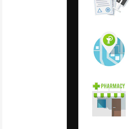
Kreativní platfo
práce. Více než 
kreativci, podni
Čeština
Copyright © 2010