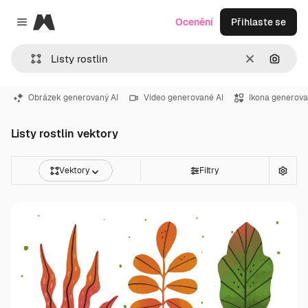
Magnific
Ocenění
Přihlaste se
Close menu
Zrušit
Hledat
Obrázek generovaný AI
Video generované AI
Ikona generova
Listy rostlin vektory
Vektory
Filtry