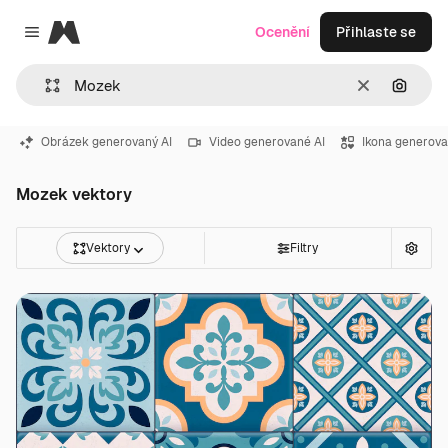
Magnific
Ocenění
Přihlaste se
Close menu
Zrušit
Hledat
Obrázek generovaný AI
Video generované AI
Ikona generova
Mozek vektory
Vektory
Filtry