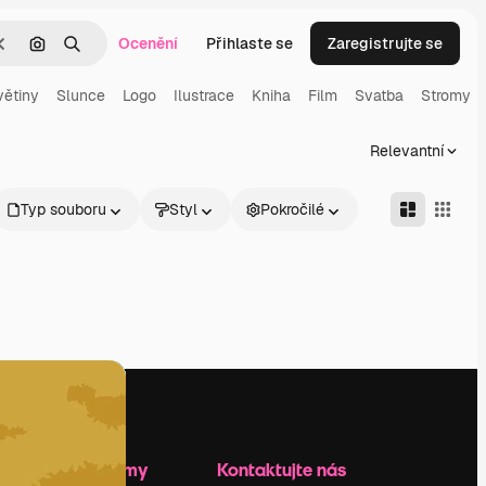
Ocenění
Přihlaste se
Zaregistrujte se
Zrušit
Hledat podle obrázku
Hledat
větiny
Slunce
Logo
Ilustrace
Kniha
Film
Svatba
Stromy
Relevantní
Typ souboru
Styl
Pokročilé
Zdroje firmy
Kontaktujte nás