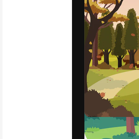
Kreativní platfo
práce. Více než 
kreativci, podni
Čeština
Copyright © 2010