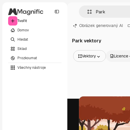
Tvořit
Obrázek generovaný AI
Domov
Hledat
Park vektory
Sklad
Vektory
Licence
Prozkoumat
Všechny obrázky
Všechny nástroje
Vektory
Ilustrace
Fotografie
PSD
Šablony
Makety
Videa
Záběry
Pohybová grafika
Video šablony
Ikony
3D modely
Písma