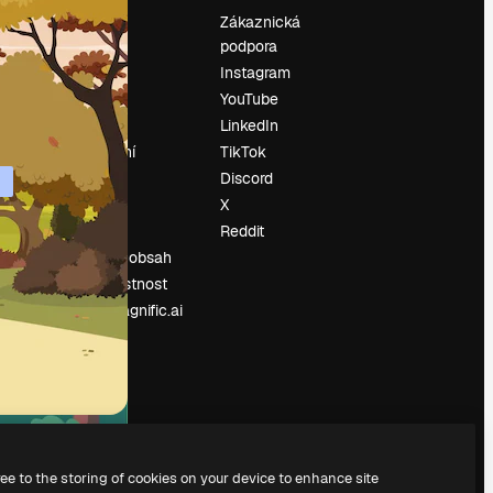
Ocenění
Zákaznická
podpora
O nás
Instagram
Recenze
YouTube
Kariéra
LinkedIn
Trendy
vyhledávání
TikTok
Blog
Discord
Události
X
í
Slidesgo
Reddit
Prodávejte obsah
Tisková místnost
Hledáte magnific.ai
ree to the storing of cookies on your device to enhance site