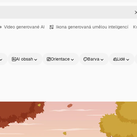
Video generované AI
Ikona generovaná umělou inteligencí
K
AI obsah
Orientace
Barva
Lidé
Produkty
Začněte