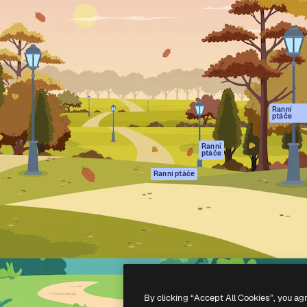
rma pro tvorbu vaší nejlepší
Spaces
Academy
1 milion předplatitelů napříč
AI asistent
Dokumentace
ky, agenturami a studii.
AI generátor
Podpora
obrázků
Podmínky použití
AI generátor videa
Zásady ochrany
AI hlasový
osobních údajů
generátor
Ranní
Originály
ptáče
Stock obsah
Zásady používán
MCP pro
souborů cookie
Ranní
ptáče
Claude/ChatGPT
Centrum důvěry
Agenti
Ranní ptáče
Partneři
API
Firmy
Mobilní aplikace
Všechny nástroje
Magnific
-
2026
Freepik Company S.L.U.
Všechna práva vyhrazena
.
By clicking “Accept All Cookies”, you ag