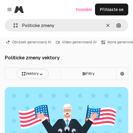
Magnific
Ocenění
Přihlaste se
Close menu
Zrušit
Hledat
Obrázek generovaný AI
Video generované AI
Ikona generova
Politicke zmeny vektory
Vektory
Filtry