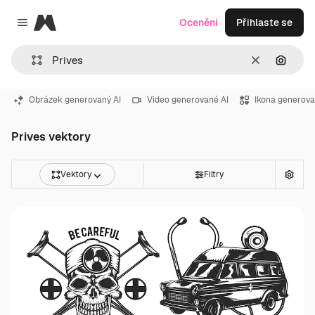
Magnific
Ocenění
Přihlaste se
Close menu
Zrušit
Hledat
Obrázek generovaný AI
Video generované AI
Ikona generova
Prives vektory
Vektory
Filtry