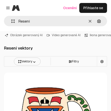
Magnific
Ocenění
Přihlaste se
Close menu
Zrušit
Hledat
Obrázek generovaný AI
Video generované AI
Ikona generova
Reseni vektory
Vektory
Filtry