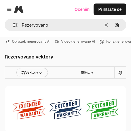
Magnific
Ocenění
Přihlaste se
Close menu
Zrušit
Hledat
Obrázek generovaný AI
Video generované AI
Ikona generova
Rezervovano vektory
Vektory
Filtry