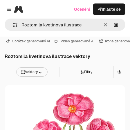
Magnific
Ocenění
Přihlaste se
Close menu
Zrušit
Hledat
Obrázek generovaný AI
Video generované AI
Ikona generova
Roztomila kvetinova ilustrace vektory
Vektory
Filtry