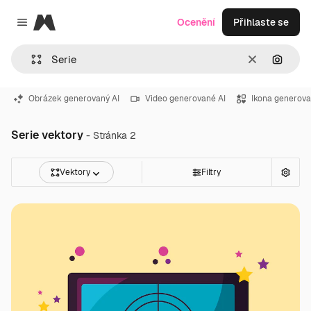
Magnific
Ocenění
Přihlaste se
Close menu
Zrušit
Hledat
Obrázek generovaný AI
Video generované AI
Ikona generova
Serie vektory
- Stránka 2
Vektory
Filtry