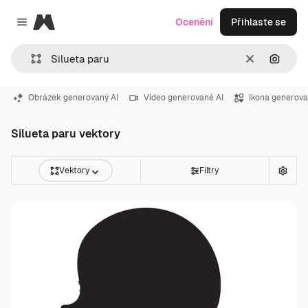
Magnific
Ocenění
Přihlaste se
Close menu
Zrušit
Hledat
Obrázek generovaný AI
Video generované AI
Ikona generova
Silueta paru vektory
Vektory
Filtry