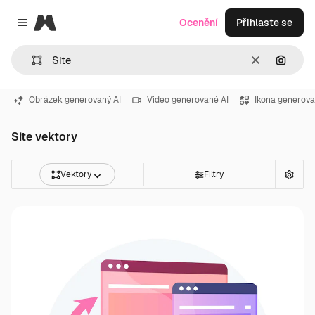
Magnific
Ocenění
Přihlaste se
Close menu
Zrušit
Hledat
Obrázek generovaný AI
Video generované AI
Ikona generova
Site vektory
Vektory
Filtry