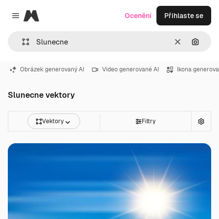
Magnific
Ocenění
Přihlaste se
Close menu
Zrušit
Hledat
Obrázek generovaný AI
Video generované AI
Ikona generova
Slunecne vektory
Vektory
Filtry