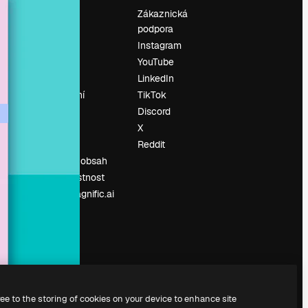
Ocenění
Zákaznická
podpora
O nás
Instagram
Recenze
YouTube
Kariéra
LinkedIn
Trendy
vyhledávání
TikTok
Blog
Discord
Události
X
í
Slidesgo
Reddit
Prodávejte obsah
Tisková místnost
Hledáte magnific.ai
ree to the storing of cookies on your device to enhance site