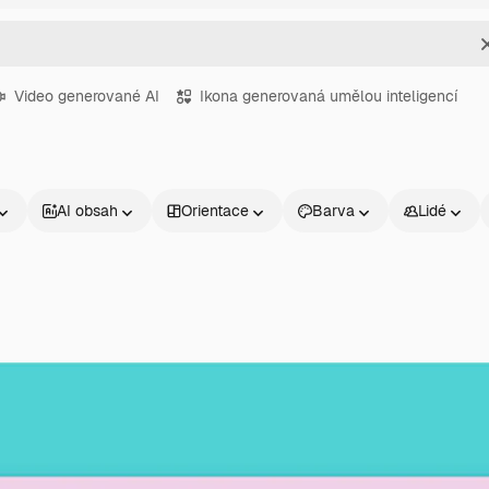
Video generované AI
Ikona generovaná umělou inteligencí
AI obsah
Orientace
Barva
Lidé
Produkty
Začněte