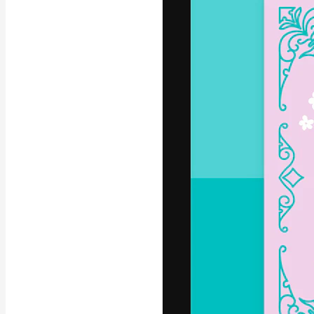
Kreativní platfo
práce. Více než 
kreativci, podni
Čeština
Copyright © 2010