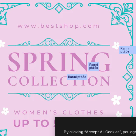
rma pro tvorbu vaší nejlepší
Spaces
Academy
1 milion předplatitelů napříč
AI asistent
Dokumentace
ky, agenturami a studii.
AI generátor
Podpora
obrázků
Podmínky použití
AI generátor videa
Zásady ochrany
AI hlasový
osobních údajů
generátor
Ranní
Originály
ptáče
Stock obsah
Zásady používán
MCP pro
souborů cookie
Ranní
ptáče
Claude/ChatGPT
Centrum důvěry
Agenti
Ranní ptáče
Partneři
API
Firmy
Mobilní aplikace
Všechny nástroje
Magnific
-
2026
Freepik Company S.L.U.
Všechna práva vyhrazena
.
By clicking “Accept All Cookies”, you ag