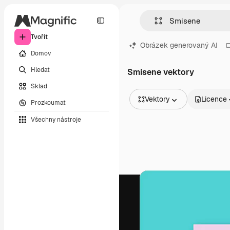
Tvořit
Obrázek generovaný AI
Domov
Hledat
Smisene vektory
Sklad
Vektory
Licence
Prozkoumat
Všechny obrázky
Všechny nástroje
Vektory
Ilustrace
Fotografie
PSD
Šablony
Makety
Videa
Záběry
Pohybová grafika
Video šablony
Ikony
3D modely
Písma