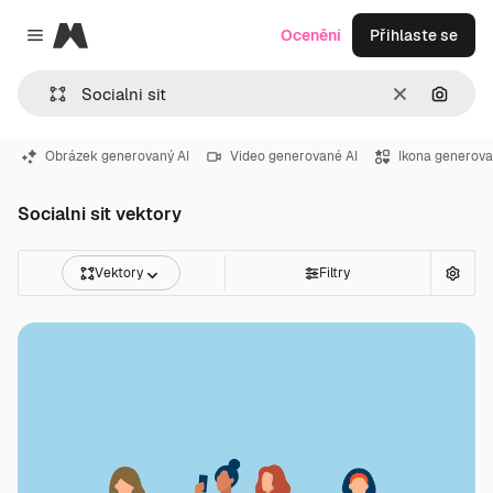
Magnific
Ocenění
Přihlaste se
Close menu
Zrušit
Hledat
Obrázek generovaný AI
Video generované AI
Ikona generova
Socialni sit vektory
Vektory
Filtry