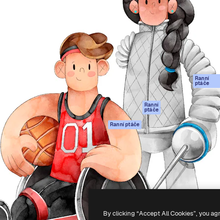
rma pro tvorbu vaší nejlepší
Spaces
Academy
1 milion předplatitelů napříč
AI asistent
Dokumentace
ky, agenturami a studii.
AI generátor
Podpora
obrázků
Podmínky použití
AI generátor videa
Zásady ochrany
AI hlasový
osobních údajů
generátor
Ranní
Originály
ptáče
Stock obsah
Zásady používán
MCP pro
souborů cookie
Ranní
ptáče
Claude/ChatGPT
Centrum důvěry
Agenti
Ranní ptáče
Partneři
API
Firmy
Mobilní aplikace
Všechny nástroje
Magnific
-
2026
Freepik Company S.L.U.
Všechna práva vyhrazena
.
By clicking “Accept All Cookies”, you ag