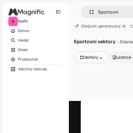
Tvořit
Obrázek generovaný AI
Domov
Hledat
Sportovni vektory
- Stránk
Sklad
Vektory
Licence
Prozkoumat
Všechny obrázky
Všechny nástroje
Vektory
Ilustrace
Fotografie
PSD
Šablony
Makety
Videa
Záběry
Pohybová grafika
Video šablony
Ikony
3D modely
Písma