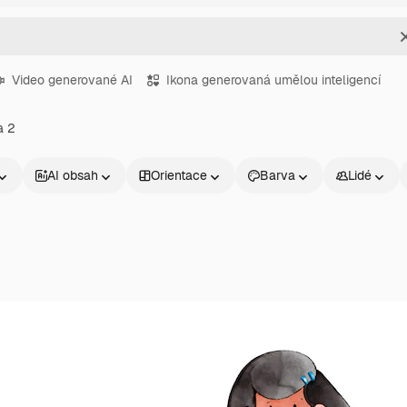
Video generované AI
Ikona generovaná umělou inteligencí
a 2
AI obsah
Orientace
Barva
Lidé
Produkty
Začněte