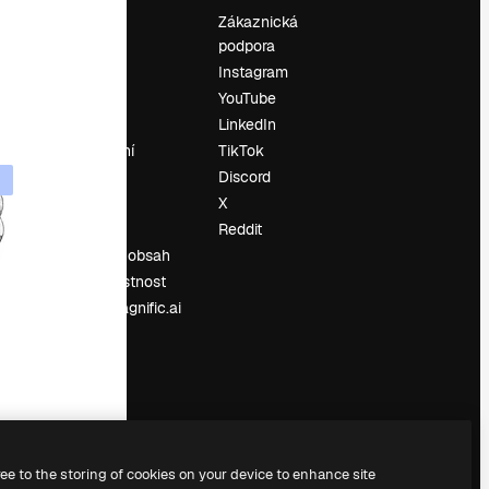
Ocenění
Zákaznická
podpora
O nás
Instagram
Recenze
YouTube
Kariéra
LinkedIn
Trendy
vyhledávání
TikTok
Blog
Discord
Události
X
í
Slidesgo
Reddit
Prodávejte obsah
Tisková místnost
Hledáte magnific.ai
ree to the storing of cookies on your device to enhance site