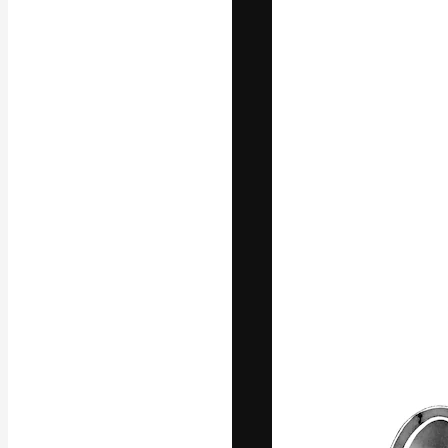
Kreativní platfo
práce. Více než 
kreativci, podni
Čeština
Copyright © 2010