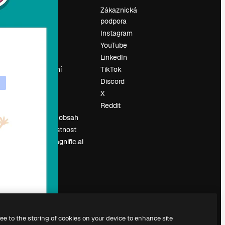
Ocenění
Zákaznická
podpora
O nás
Instagram
Recenze
YouTube
Kariéra
LinkedIn
Trendy
vyhledávání
TikTok
Blog
Discord
Události
X
í
Slidesgo
Reddit
Prodávejte obsah
Tisková místnost
Hledáte magnific.ai
ree to the storing of cookies on your device to enhance site