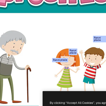
rma pro tvorbu vaší nejlepší
Spaces
Academy
1 milion předplatitelů napříč
AI asistent
Dokumentace
ky, agenturami a studii.
AI generátor
Podpora
obrázků
Podmínky použití
AI generátor videa
Zásady ochrany
AI hlasový
osobních údajů
generátor
Ranní
Originály
ptáče
Stock obsah
Zásady používán
MCP pro
souborů cookie
Ranní
ptáče
Claude/ChatGPT
Centrum důvěry
Agenti
Ranní ptáče
Partneři
API
Firmy
Mobilní aplikace
Všechny nástroje
Magnific
-
2026
Freepik Company S.L.U.
Všechna práva vyhrazena
.
By clicking “Accept All Cookies”, you ag