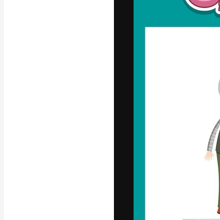
Kreativní platfo
práce. Více než 
kreativci, podni
Čeština
Copyright © 2010