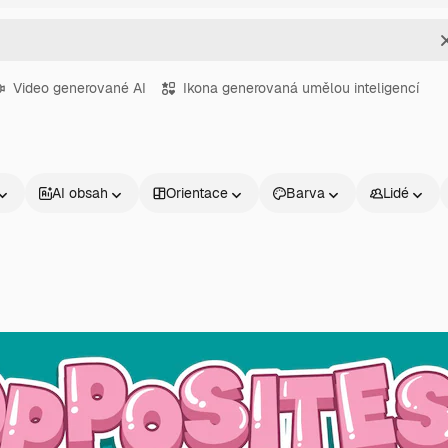
Video generované AI
Ikona generovaná umělou inteligencí
AI obsah
Orientace
Barva
Lidé
Produkty
Začněte