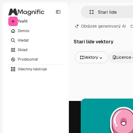
Tvořit
Obrázek generovaný AI
Domov
Hledat
Stari lide vektory
Sklad
Vektory
Licence
Prozkoumat
Všechny obrázky
Všechny nástroje
Vektory
Ilustrace
Fotografie
PSD
Šablony
Makety
Videa
Záběry
Pohybová grafika
Video šablony
Ikony
3D modely
Písma