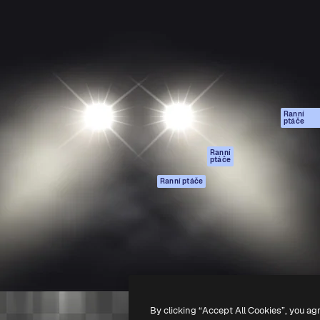
rma pro tvorbu vaší nejlepší
Spaces
Academy
1 milion předplatitelů napříč
AI asistent
Dokumentace
ky, agenturami a studii.
AI generátor
Podpora
obrázků
Podmínky použití
AI generátor videa
Zásady ochrany
AI hlasový
osobních údajů
generátor
Ranní
Originály
ptáče
Stock obsah
Zásady používán
MCP pro
souborů cookie
Ranní
ptáče
Claude/ChatGPT
Centrum důvěry
Agenti
Ranní ptáče
Partneři
API
Firmy
Mobilní aplikace
Všechny nástroje
Magnific
-
2026
Freepik Company S.L.U.
Všechna práva vyhrazena
.
By clicking “Accept All Cookies”, you ag