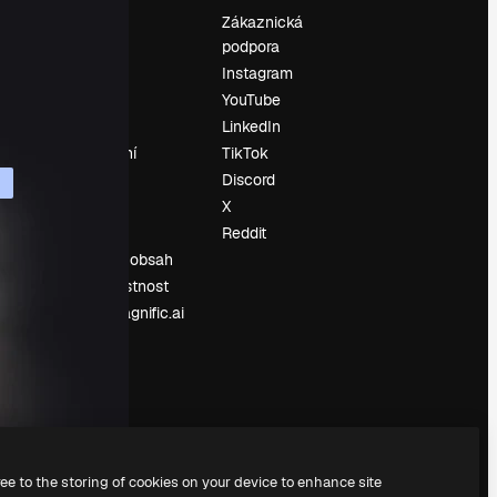
Ocenění
Zákaznická
podpora
O nás
Instagram
Recenze
YouTube
Kariéra
LinkedIn
Trendy
vyhledávání
TikTok
Blog
Discord
Události
X
í
Slidesgo
Reddit
Prodávejte obsah
Tisková místnost
Hledáte magnific.ai
ree to the storing of cookies on your device to enhance site