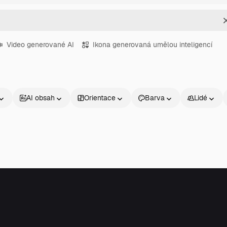
Video generované AI
Ikona generovaná umělou inteligencí
AI obsah
Orientace
Barva
Lidé
Produkty
Začněte