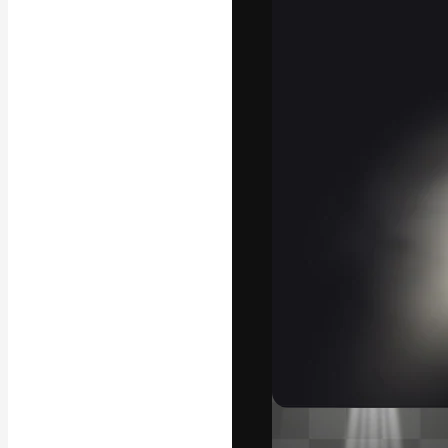
Kreativní platfo
práce. Více než 
kreativci, podni
Čeština
Copyright © 2010