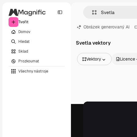
Tvořit
Obrázek generovaný AI
Domov
Hledat
Svetla vektory
Sklad
Vektory
Licence
Prozkoumat
Všechny obrázky
Všechny nástroje
Vektory
Ilustrace
Fotografie
PSD
Šablony
Makety
Videa
Záběry
Pohybová grafika
Video šablony
Ikony
3D modely
Písma