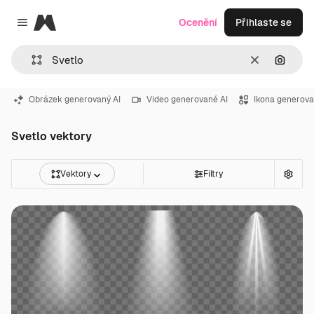
Magnific
Ocenění
Přihlaste se
Close menu
Zrušit
Hledat
Obrázek generovaný AI
Video generované AI
Ikona generova
Svetlo vektory
Vektory
Filtry