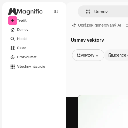
Tvořit
Obrázek generovaný AI
Domov
Hledat
Usmev vektory
Sklad
Vektory
Licence
Prozkoumat
Všechny obrázky
Všechny nástroje
Vektory
Ilustrace
Fotografie
PSD
Šablony
Makety
Videa
Záběry
Pohybová grafika
Video šablony
Ikony
3D modely
Písma