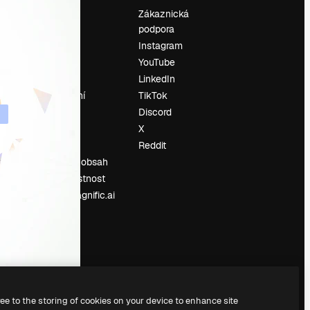
Ocenění
Zákaznická
podpora
O nás
Instagram
Recenze
YouTube
Kariéra
LinkedIn
Trendy
vyhledávání
TikTok
Blog
Discord
Události
X
í
Slidesgo
Reddit
Prodávejte obsah
Tisková místnost
Hledáte magnific.ai
ree to the storing of cookies on your device to enhance site