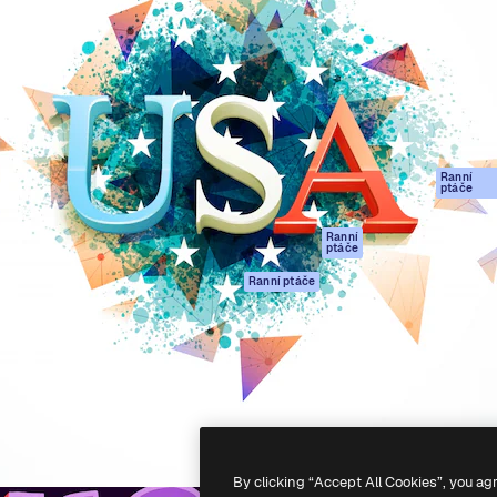
rma pro tvorbu vaší nejlepší
Spaces
Academy
1 milion předplatitelů napříč
AI asistent
Dokumentace
ky, agenturami a studii.
AI generátor
Podpora
obrázků
Podmínky použití
AI generátor videa
Zásady ochrany
AI hlasový
osobních údajů
generátor
Ranní
Originály
ptáče
Stock obsah
Zásady používán
MCP pro
souborů cookie
Ranní
ptáče
Claude/ChatGPT
Centrum důvěry
Agenti
Ranní ptáče
Partneři
API
Firmy
Mobilní aplikace
Všechny nástroje
Magnific
-
2026
Freepik Company S.L.U.
Všechna práva vyhrazena
.
By clicking “Accept All Cookies”, you ag