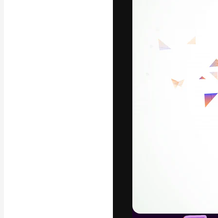
Kreativní platfo
práce. Více než 
kreativci, podni
Čeština
Copyright © 2010