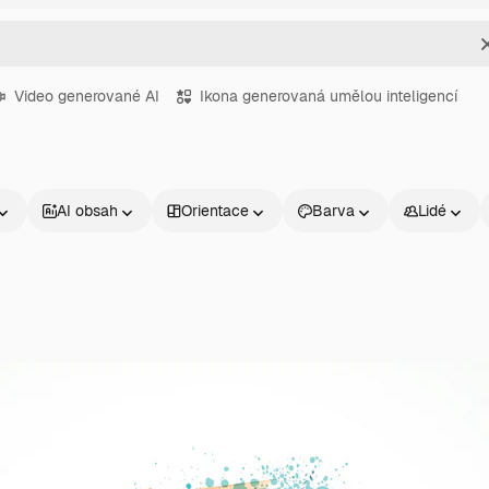
Video generované AI
Ikona generovaná umělou inteligencí
AI obsah
Orientace
Barva
Lidé
Produkty
Začněte