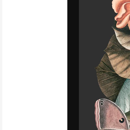
Kreativní platfo
práce. Více než 
kreativci, podni
Čeština
Copyright © 2010