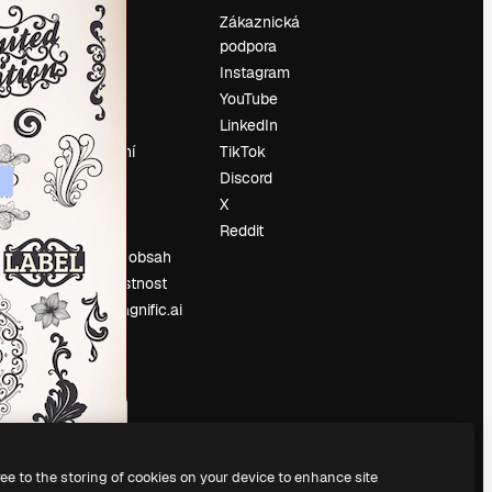
Ocenění
Zákaznická
podpora
O nás
Instagram
Recenze
YouTube
Kariéra
LinkedIn
Trendy
vyhledávání
TikTok
Blog
Discord
Události
X
í
Slidesgo
Reddit
Prodávejte obsah
Tisková místnost
Hledáte magnific.ai
ree to the storing of cookies on your device to enhance site