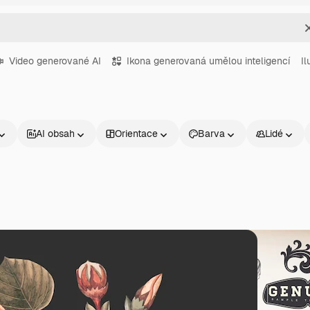
Video generované AI
Ikona generovaná umělou inteligencí
Il
AI obsah
Orientace
Barva
Lidé
Produkty
Začněte