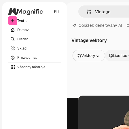
Tvořit
Obrázek generovaný AI
Domov
Hledat
Vintage vektory
Sklad
Vektory
Licence
Prozkoumat
Všechny obrázky
Všechny nástroje
Vektory
Ilustrace
Fotografie
PSD
Šablony
Makety
Videa
Záběry
Pohybová grafika
Video šablony
Ikony
3D modely
Písma