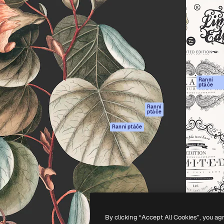
rma pro tvorbu vaší nejlepší
Spaces
Academy
1 milion předplatitelů napříč
AI asistent
Dokumentace
ky, agenturami a studii.
AI generátor
Podpora
obrázků
Podmínky použití
AI generátor videa
Zásady ochrany
AI hlasový
osobních údajů
generátor
Ranní
Originály
ptáče
Stock obsah
Zásady používán
MCP pro
souborů cookie
Ranní
ptáče
Claude/ChatGPT
Centrum důvěry
Agenti
Ranní ptáče
Partneři
API
Firmy
Mobilní aplikace
Všechny nástroje
Magnific
-
2026
Freepik Company S.L.U.
Všechna práva vyhrazena
.
By clicking “Accept All Cookies”, you ag