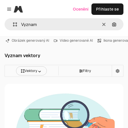
Magnific
Ocenění
Přihlaste se
Close menu
Zrušit
Hledat
Obrázek generovaný AI
Video generované AI
Ikona generova
Vyznam vektory
Vektory
Filtry