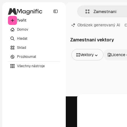
Tvořit
Obrázek generovaný AI
Domov
Hledat
Zamestnani vektory
Sklad
Vektory
Licence
Prozkoumat
Všechny obrázky
Všechny nástroje
Vektory
Ilustrace
Fotografie
PSD
Šablony
Makety
Videa
Záběry
Pohybová grafika
Video šablony
Ikony
3D modely
Písma