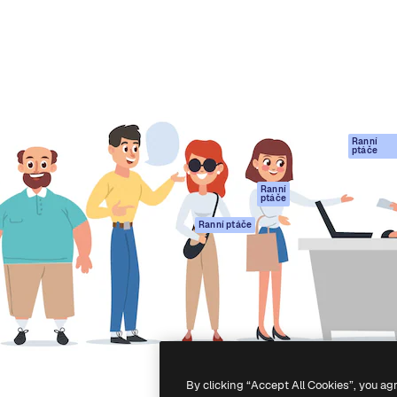
rma pro tvorbu vaší nejlepší
Spaces
Academy
1 milion předplatitelů napříč
AI asistent
Dokumentace
ky, agenturami a studii.
AI generátor
Podpora
obrázků
Podmínky použití
AI generátor videa
Zásady ochrany
AI hlasový
osobních údajů
generátor
Ranní
Originály
ptáče
Stock obsah
Zásady používán
MCP pro
souborů cookie
Ranní
ptáče
Claude/ChatGPT
Centrum důvěry
Agenti
Ranní ptáče
Partneři
API
Firmy
Mobilní aplikace
Všechny nástroje
Magnific
-
2026
Freepik Company S.L.U.
Všechna práva vyhrazena
.
By clicking “Accept All Cookies”, you ag