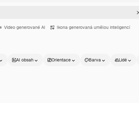
Video generované AI
Ikona generovaná umělou inteligencí
AI obsah
Orientace
Barva
Lidé
Produkty
Začněte