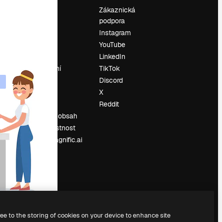
Ocenění
Zákaznická
podpora
O nás
Instagram
Recenze
YouTube
Kariéra
LinkedIn
Trendy
vyhledávání
TikTok
Blog
Discord
Události
X
í
Slidesgo
Reddit
Prodávejte obsah
Tisková místnost
Hledáte magnific.ai
ree to the storing of cookies on your device to enhance site