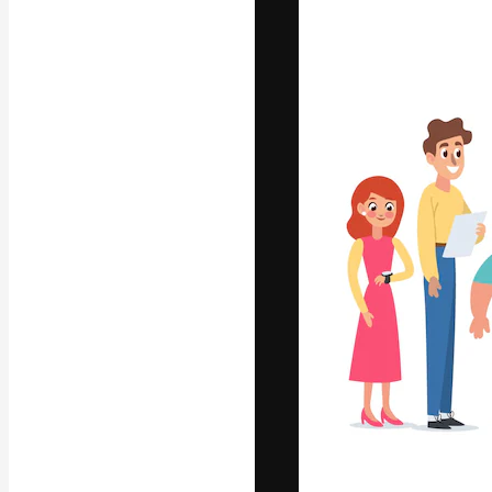
Kreativní platfo
práce. Více než 
kreativci, podni
Čeština
Copyright © 2010