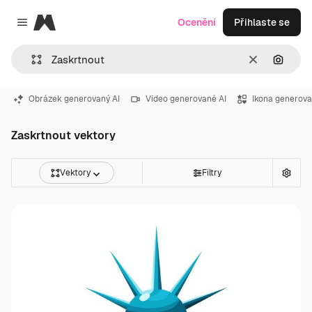
Magnific
Ocenění
Přihlaste se
Close menu
Zrušit
Hledat
Obrázek generovaný AI
Video generované AI
Ikona generova
Zaskrtnout vektory
Vektory
Filtry