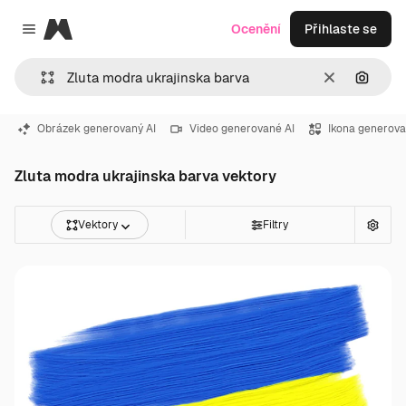
Magnific
Ocenění
Přihlaste se
Close menu
Zrušit
Hledat
Obrázek generovaný AI
Video generované AI
Ikona generova
Zluta modra ukrajinska barva vektory
Vektory
Filtry