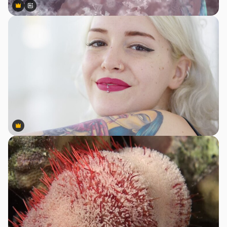
Premium
Premium
Generováno AI
Premium
Premium