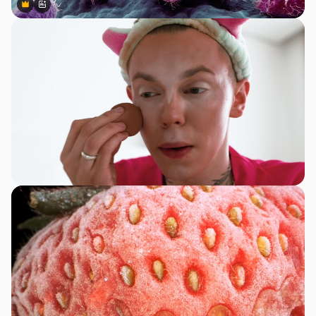
Premium
Premium
Generováno AI