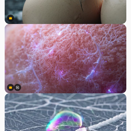
Premium
Premium
Premium
Premium
Generováno AI