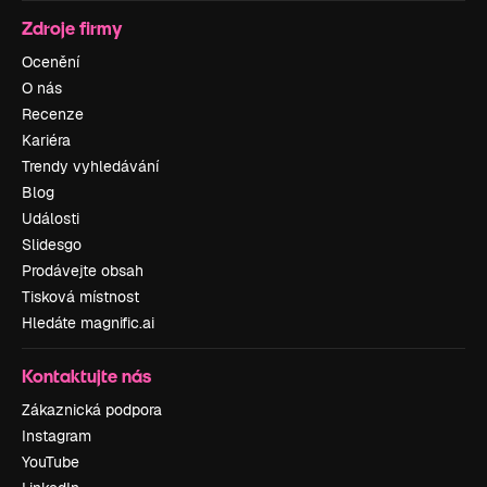
Zdroje firmy
Ocenění
O nás
Recenze
Kariéra
Trendy vyhledávání
Blog
Události
Slidesgo
Prodávejte obsah
Tisková místnost
Hledáte magnific.ai
Kontaktujte nás
Zákaznická podpora
Instagram
YouTube