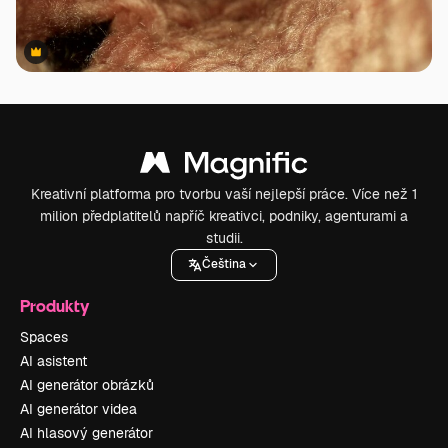
Premium
Premium
Kreativní platforma pro tvorbu vaší nejlepší práce. Více než 1
milion předplatitelů napříč kreativci, podniky, agenturami a
studii.
Čeština
Produkty
Spaces
AI asistent
AI generátor obrázků
AI generátor videa
AI hlasový generátor