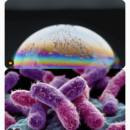
Premium
Premium