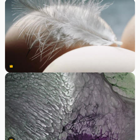
Premium
Premium