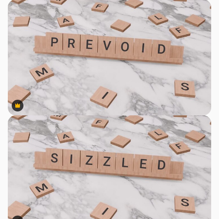
Premium
Premium