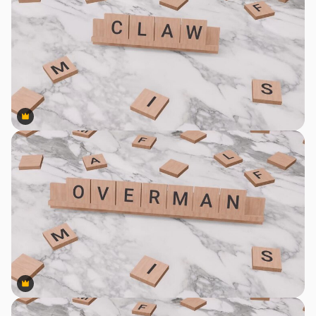
Premium
Premium
Premium
Premium