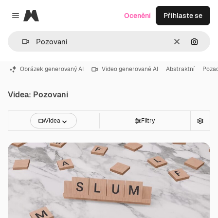
Magnific
Ocenění
Přihlaste se
Close menu
Zrušit
Hledat
Obrázek generovaný AI
Video generované AI
Abstraktní
Pozad
Videa: Pozovani
Videa
Filtry