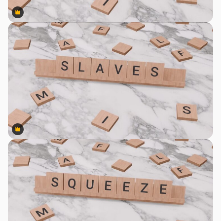
Premium
Premium
Premium
Premium