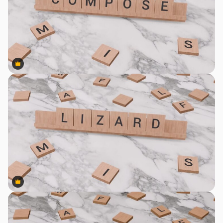
Premium
Premium
Premium
Premium