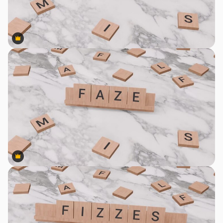
Premium
Premium
Premium
Premium