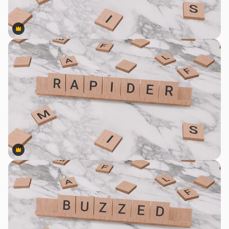
Premium
Premium
Premium
Premium