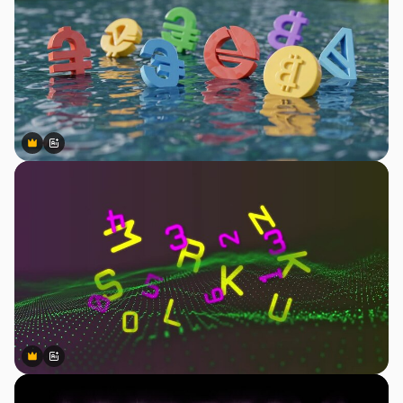
Premium
Premium
Generováno AI
Premium
Premium
Generováno AI