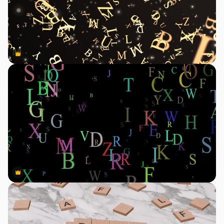
Premium
Premium
Premium
Premium