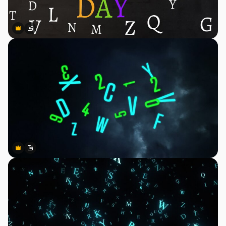
Premium
Premium
Generováno AI
Premium
Premium
Generováno AI