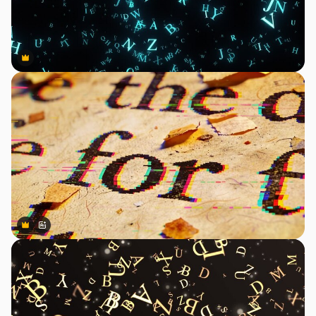
Premium
Premium
Premium
Premium
Generováno AI