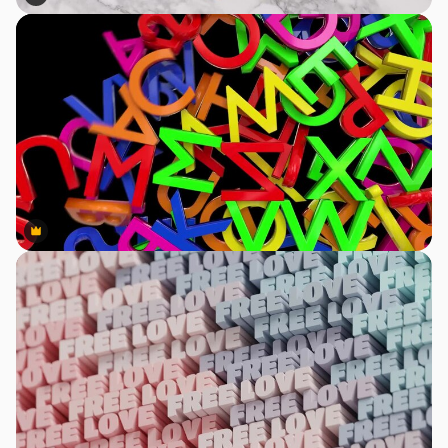
Premium
Premium
Premium
Premium