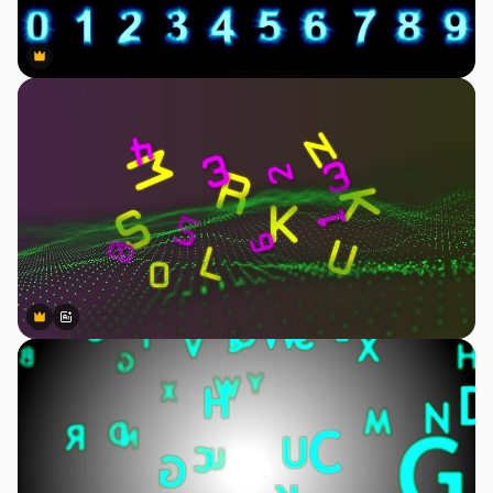
Premium
Premium
Premium
Premium
Generováno AI