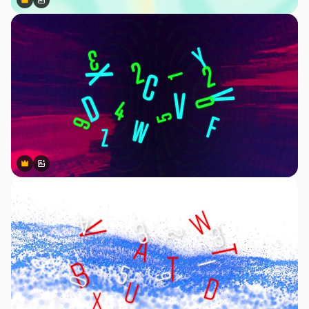
Premium
Premium
Generováno AI
Premium
Premium
Generováno AI