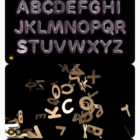
Premium
Premium
Premium
Premium
Generováno AI