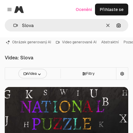
Magnific
Ocenění
Přihlaste se
Close menu
Zrušit
Hledat
Obrázek generovaný AI
Video generované AI
Abstraktní
Pozad
Videa: Slova
Videa
Filtry