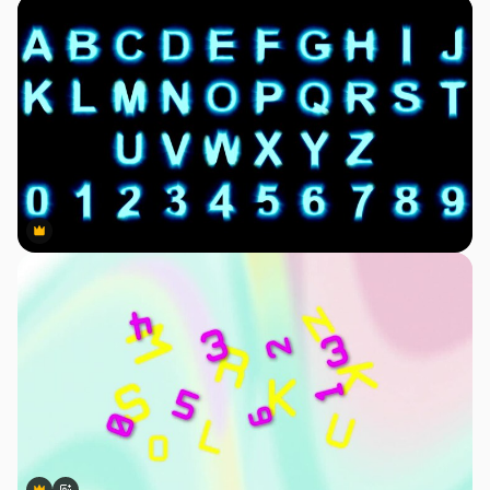
Premium
Premium