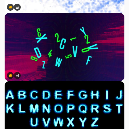
Premium
Premium
Generováno AI
Premium
Premium
Generováno AI