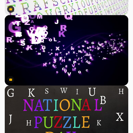
Premium
Premium
Premium
Premium