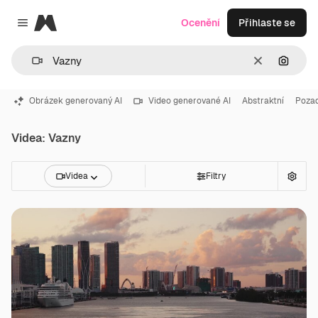
Magnific
Ocenění
Přihlaste se
Close menu
Zrušit
Hledat
Obrázek generovaný AI
Video generované AI
Abstraktní
Pozad
Videa: Vazny
Videa
Filtry